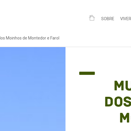
SOBRE
VIVE
dos Moinhos de Montedor e Farol
M
dos
M