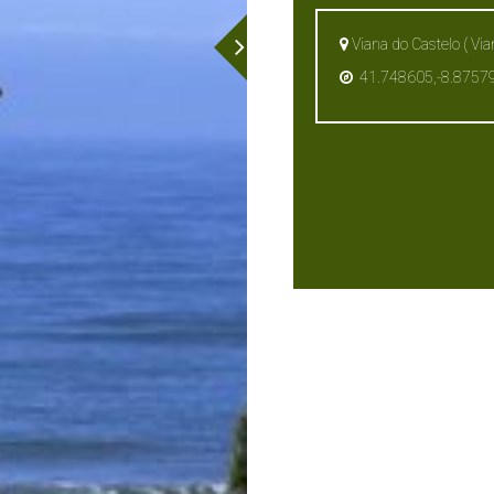
Viana do Castelo ( Via
41.748605,-8.8757