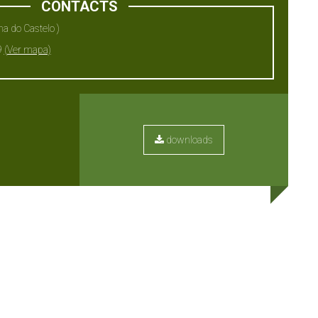
CONTACTS
na do Castelo )
9
(Ver mapa)
downloads