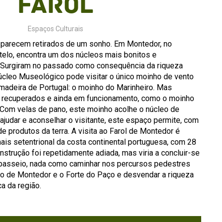
Farol
Espaços Culturais
parecem retirados de um sonho. Em Montedor, no
telo, encontra um dos núcleos mais bonitos e
 Surgiram no passado como consequência da riqueza
Núcleo Museológico pode visitar o único moinho de vento
madeira de Portugal: o moinho do Marinheiro. Mas
 recuperados e ainda em funcionamento, como o moinho
 Com velas de pano, este moinho acolhe o núcleo de
ajudar e aconselhar o visitante, este espaço permite, com
e produtos da terra. A visita ao Farol de Montedor é
mais setentrional da costa continental portuguesa, com 28
nstrução foi repetidamente adiada, mas viria a concluir-se
o passeio, nada como caminhar nos percursos pedestres
o de Montedor e o Forte do Paço e desvendar a riqueza
a da região.