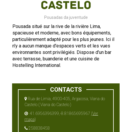
Castelo
Pousadas da juventude
Pousada situé sur la rive de la rivière Lima,
spacieuse et moderne, avec bons équipements,
particulièrement adapté pour les plus jeunes. Ici il
n'y a aucun manque d'espaces verts et les vues
environnantes sont privilégiés. Dispose d'un bar
avec terrasse, buanderie et une cuisine de
Hostelling International.
CONTACTS
Rua de Limia, 4900-405, Argacosa, Viana do
Castelo ( Viana do Castelo )
41.6956396399,-8.81865695967
(Ver
mapa)
258838458