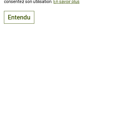
consentez son utilisation.
En savoir plus
Entendu
Le bon endroit pour
vivre, visiter
et
investir
Suivez toutes les
actualités !