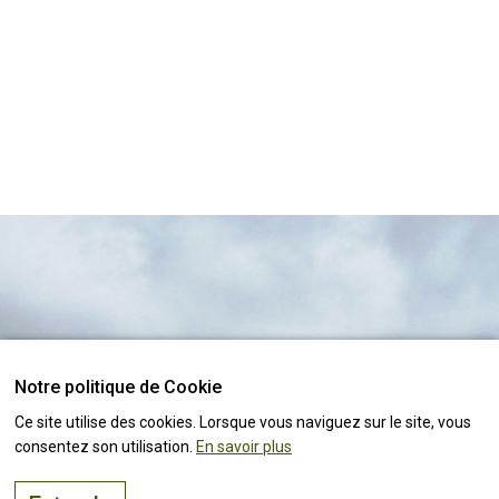
Notre politique de Cookie
Le bon endroit pour
vivre, visiter
et
investir
Suivez toutes les
actualités !
Ce site utilise des cookies. Lorsque vous naviguez sur le site, vous
consentez son utilisation.
En savoir plus