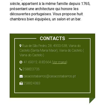
siècle, appartient à la même famille depuis 1765,
présentant une architecture qui honore les
découvertes portugaises. Vous propose huit
chambres bien équipées, un salon et un bar.
CONTACTS
Rua de São Pedro, 28, 4900-538, Viana do
Castelo (Santa Maria Maior), Viana do Castelo (
Viana do Castelo )
41.69312,-8.82664
(Ver mapa)
258823705
casacostabarros@casacostabarros.pt
258824383