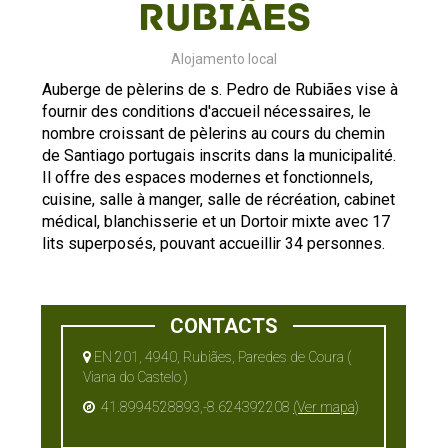
Rubiães
Alojamento local
Auberge de pèlerins de s. Pedro de Rubiães vise à
fournir des conditions d'accueil nécessaires, le
nombre croissant de pèlerins au cours du chemin
de Santiago portugais inscrits dans la municipalité.
Il offre des espaces modernes et fonctionnels,
cuisine, salle à manger, salle de récréation, cabinet
médical, blanchisserie et un Dortoir mixte avec 17
lits superposés, pouvant accueillir 34 personnes.
CONTACTS
EN 201, 4940, Rubiães, Paredes de Coura (
Viana do Castelo )
41.8994528893,-8.624392208
(Ver mapa)