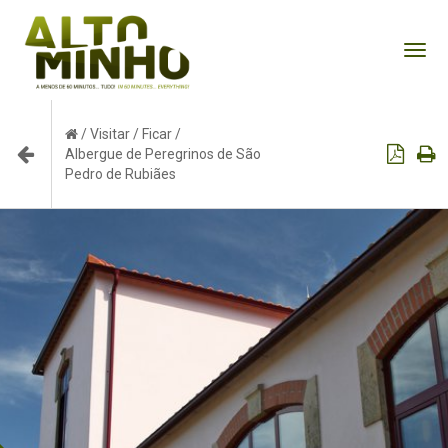
Tog
nav
/
Visitar
/
Ficar
/
Albergue de Peregrinos de São
Pedro de Rubiães