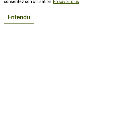
consentez son utilisation.
En savoir plus
Entendu
Le bon endroit pour
vivre, visiter
et
investir
Suivez toutes les
actualités !