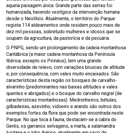
aquela paisagem única. Grande parte das serras foi
humanizada, havendo vestígios da intervenção humana
desde o Neolítico. Atualmente, o território do Parque
regista 114 aldeamentos onde residem pouco mais de
dez mil pessoas, sobretudo mulheres e idosos que se
ocupam da agricultura, da pastorícia e da pecuária.
O PNPG, sendo um prolongamento da cadeia montanhosa
Cantábrica (a maior cadeia montanhosa da Península
Ibérica, excepto os Pirinéus), tem uma grande
diversidade de relevo, com variações bruscas de altitude
e, por consequência, com vales muito encaixados. São
características desta região os bosques de carvalho-
alvarinho (predominantes nas baixas altitudes e vales
quentes e abrigados) e o bosque do carvalho negral (de
características montanhosas). Medronheiros, bétulas,
gilbadeiras, azevinho, vidoeiro e arando são outros dos
exemplos fortes da flora que pode ser encontrada neste
Parque. No que toca à fauna, destacam-se a cabra do
Gerês, os garranos selvagens, a marta, a salamandra
lusitana e o lobo ibérico, atualmente em risco de