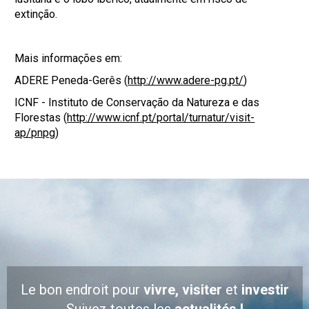
extinção.
Mais informações em:
ADERE Peneda-Gerês (
http://www.adere-pg.pt/
)
ICNF - Instituto de Conservação da Natureza e das
Florestas (
http://www.icnf.pt/portal/turnatur/visit-
ap/pnpg
)
Le bon endroit pour
vivre, visiter
et
investir