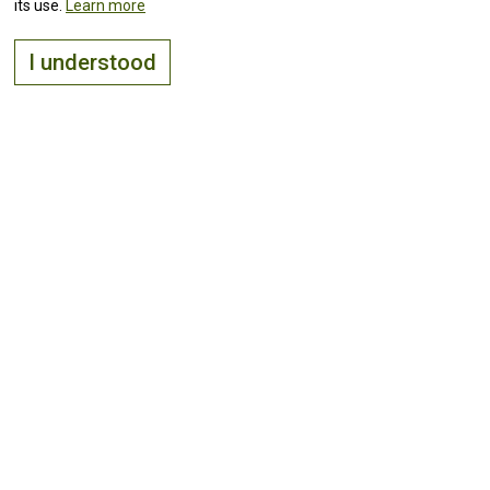
its use.
Learn more
I understood
The right place to
live, visit
and
invest
Keep up with all the
news!