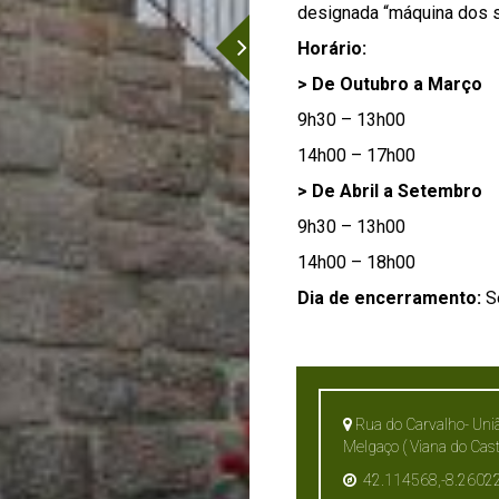
designada “máquina dos s
Horário:
> De Outubro a Março
9h30 – 13h00
14h00 – 17h00
> De Abril a Setembro
9h30 – 13h00
14h00 – 18h00
Dia de encerramento:
S
Rua do Carvalho- Uniã
Melgaço ( Viana do Cast
42.114568,-8.2602