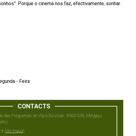
onhos”. Porque o cinema nos faz, efectivamente, sonhar.
egunda - Feira
CONTACTS
o das Freguesias de Vila e Roussas, 4960-536, Melgaço,
elo )
24
(Ver mapa)