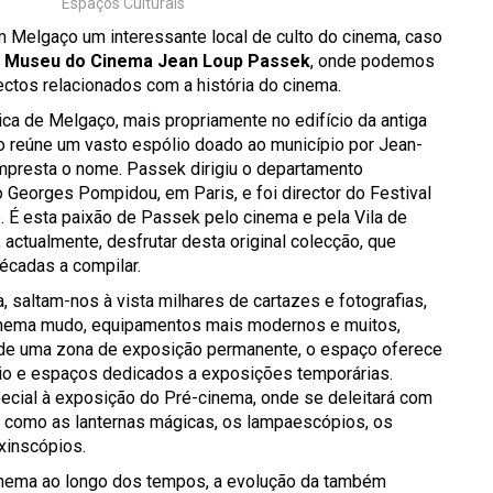
Espaços Culturais
m Melgaço um interessante local de culto do cinema, caso
o
Museu do Cinema Jean Loup Passek
, onde podemos
ctos relacionados com a história do cinema.
ica de Melgaço, mais propriamente no edifício da antiga
o reúne um vasto espólio doado ao município por Jean-
presta o nome. Passek dirigiu o departamento
 Georges Pompidou, em Paris, e foi director do Festival
 É esta paixão de Passek pelo cinema e pela Vila de
actualmente, desfrutar desta original colecção, que
écadas a compilar.
 saltam-nos à vista milhares de cartazes e fotografias,
nema mudo, equipamentos mais modernos e muitos,
 de uma zona de exposição permanente, o espaço oferece
io e espaços dedicados a exposições temporárias.
cial à exposição do Pré-cinema, onde se deleitará com
s, como as lanternas mágicas, os lampaescópios, os
xinscópios.
inema ao longo dos tempos, a evolução da também