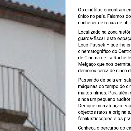
Os cinéfilos encontram e
único no país. Falamos d
conhecer dezenas de obje
Localizado na zona histór
guarda-fiscal, este espaç
Loup Passek – que lhe em
cinematográfico do Centro
de Cinema de La Rochelle.
Melgaço que nos permite, 
demorou cerca de cinco d
Passando de sala em sala,
máquinas do tempo do ci
muitos filmes. Para além
ainda um pequeno auditór
Dedique uma atenção espe
objectos raros e originai
fenakistiscópios e os pra
Conheça o percurso do c