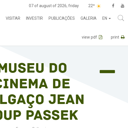
07 of august of 2026, friday
22º
VISITAR
INVESTIR
PUBLICAÇÕES
GALERIA
EN
view pdf
print
Museu do
Cinema de
lgaço Jean
oup Passek