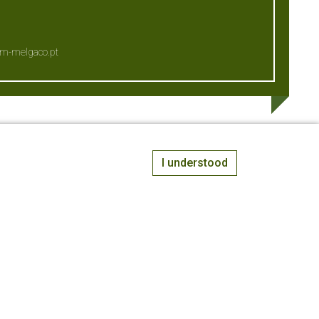
-melgaco.pt
I understood