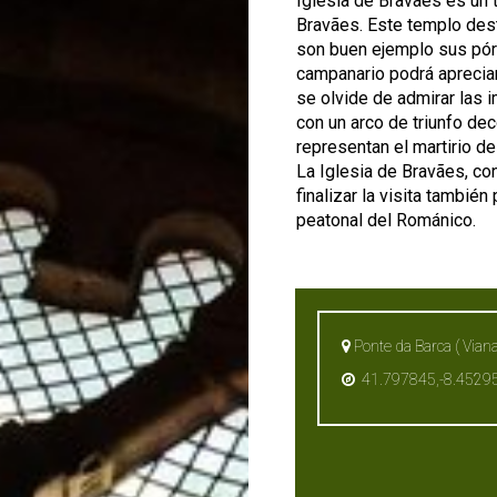
Iglesia de Bravães es un 
Bravães. Este templo dest
son buen ejemplo sus pór
campanario podrá apreciar 
se olvide de admirar las 
con un arco de triunfo de
representan el martirio de
La Iglesia de Bravães, co
finalizar la visita tambié
peatonal del Románico.
Ponte da Barca ( Viana
41.797845,-8.4529