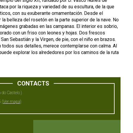
templo del siglo XII, fundado por D. Vasco Nunes de
aca por la riqueza y variedad de su escultura, de la que
ticos, con su exuberante ornamentación. Desde el
la belleza del rosetón en la parte superior de la nave. No
imágenes grabadas en las campanas. El interior es sobrio,
corado con un friso con leones y hojas. Dos frescos
 San Sebastián y la Virgen, de pie, con el niño en brazos.
n todos sus detalles, merece contemplarse con calma. Al
n puede explorar los alrededores por los caminos de la ruta
CONTACTS
 do Castelo )
5
(Ver mapa)