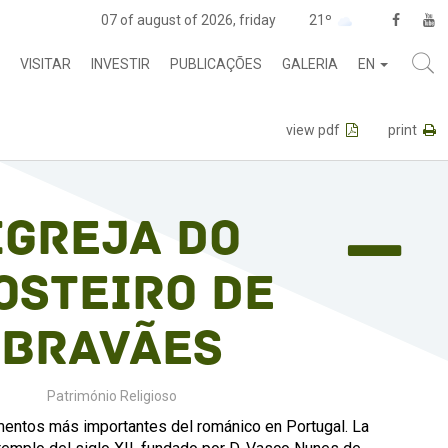
07 of august of 2026, friday
21º
VISITAR
INVESTIR
PUBLICAÇÕES
GALERIA
EN
view pdf
print
Igreja do
osteiro de
Bravães
Património Religioso
entos más importantes del románico en Portugal. La