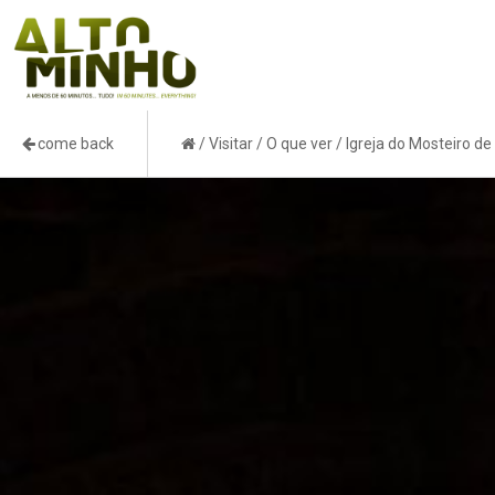
come back
/
Visitar
/
O que ver
/
Igreja do Mosteiro d