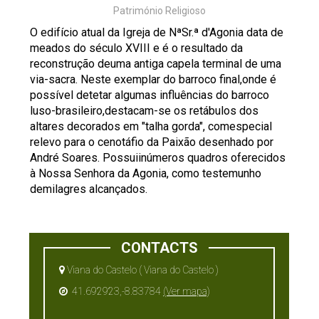
Património Religioso
O edifício atual da Igreja de NªSr.ª d'Agonia data de
meados do século XVIII e é o resultado da
reconstrução deuma antiga capela terminal de uma
via-sacra. Neste exemplar do barroco final,onde é
possível detetar algumas influências do barroco
luso-brasileiro,destacam-se os retábulos dos
altares decorados em "talha gorda", comespecial
relevo para o cenotáfio da Paixão desenhado por
André Soares. Possuiinúmeros quadros oferecidos
à Nossa Senhora da Agonia, como testemunho
demilagres alcançados.
CONTACTS
Viana do Castelo ( Viana do Castelo )
41.692923,-8.83784
(Ver mapa)