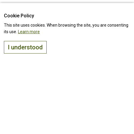
Cookie Policy
This site uses cookies. When browsing the site, you are consenting
its use.
Learn more
I understood
The right place to
live, visit
and
invest
Keep up with all the
news!