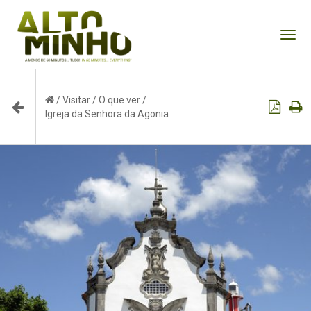
Tog
nav
/
Visitar
/
O que ver
/
Igreja da Senhora da Agonia