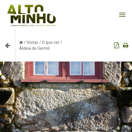
Tog
nav
/
Visitar
/
O que ver
/
Aldeia de Germil