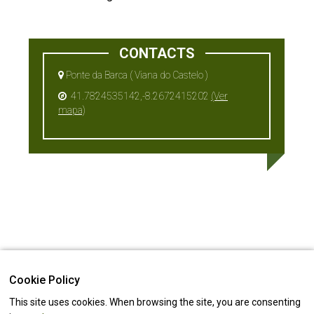
CONTACTS
Ponte da Barca ( Viana do Castelo )
41.7824535142,-8.2672415202
(Ver
mapa)
Cookie Policy
This site uses cookies. When browsing the site, you are consenting