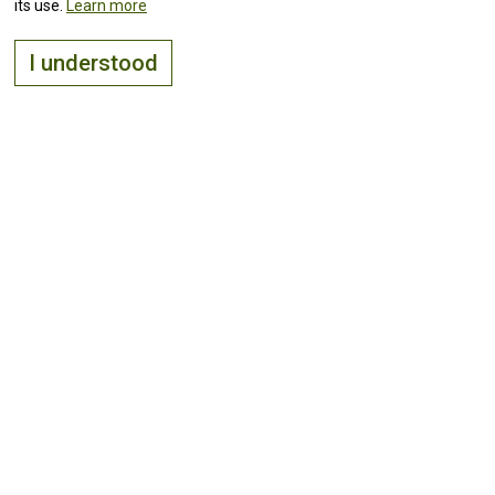
its use.
Learn more
I understood
The right place to
live, visit
and
invest
Keep up with all the
news!