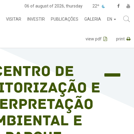
06 of august of 2026, thursday
22º
VISITAR
INVESTIR
PUBLICAÇÕES
GALERIA
EN
view pdf
print
Centro de
itorização e
terpretação
mbiental e