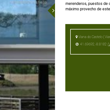
merenderos, puestos de o
máximo provecho de este
Viana do Castelo ( Via
41.69692,-8.8182
(