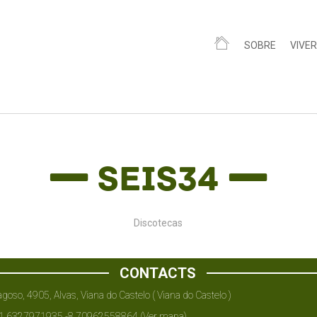
SOBRE
VIVER
Seis34
Discotecas
CONTACTS
goso, 4905, Alvas, Viana do Castelo ( Viana do Castelo )
.6327971935,-8.70962558864
(Ver mapa)