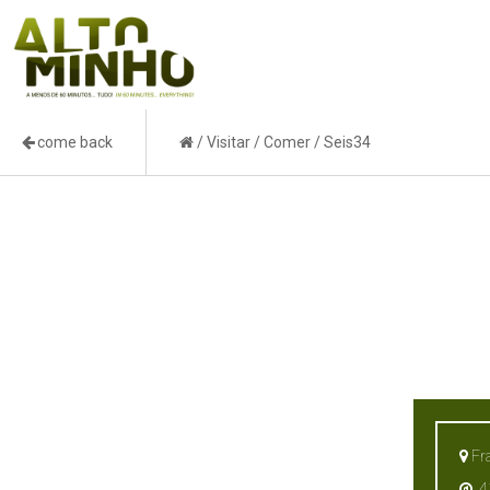
come back
/
Visitar
/
Comer
/
Seis34
Fra
41